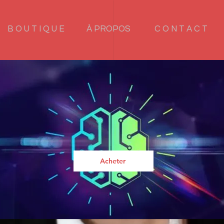
B O U T I Q U E
À PROPOS
C O N T A C T
MO NEURO LIG
Acheter