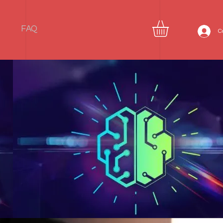
FAQ
C
HT !