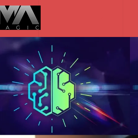
A C C U E I L
PRO